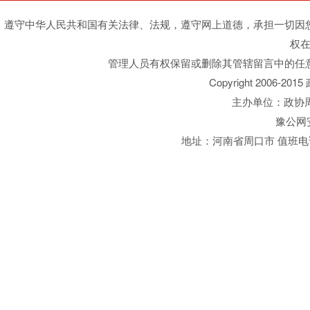
遵守中华人民共和国有关法律、法规，遵守网上道德，承担一切因
权
管理人员有权保留或删除其管辖留言中的任
Copyright 2006-20
主办单位：政协周口
豫公网安备
地址：河南省周口市 值班电话：03