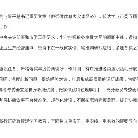
习近平总书记重要文章《做强做优做大实体经济》，传达学习市委五届
工作。
决策部署和市委工作要求，牢牢把握服务发展大局的履职主线，紧扣市委“
企业生产经营痛点，坚持下沉一线察实情、精准调研找症结，多建务实之
职任务。严格落实年度协商调研工作计划，有序推进各类履职活动开展
题调研，深度剖析问题、提炼经验对策，打磨形成高质量的调研成果，为党
引导各专委会立足自身职能优势，做实做优特色履职项目，充分激发专委会
基层协商议事平台标准化、规范化建设，不断拓宽协商覆盖面、提升协商
行正确政绩观学习教育，牢固树立重实干、重实绩、重实效的履职导向