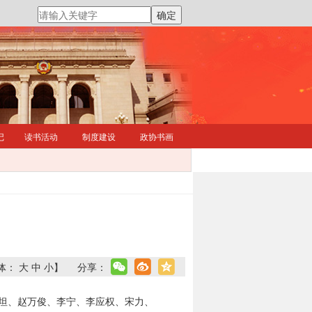
记
读书活动
制度建设
政协书画
体：
大
中
小
】
分享：
坦、赵万俊、李宁、李应权、宋力、