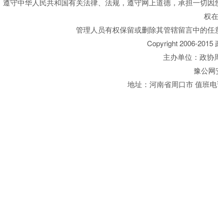
遵守中华人民共和国有关法律、法规，遵守网上道德，承担一切因
权
管理人员有权保留或删除其管辖留言中的任
Copyright 2006-20
主办单位：政协周口
豫公网安备
地址：河南省周口市 值班电话：03