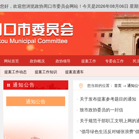
您好，欢迎您浏览政协周口市委员会网站！
今天是2026年08月06日 
网站首页
政协概况
政协领导
提案工作
专委会工作
民
提案工作动态
提案工作知识
提案直通车
通知公告
您当前的位置：
首页
→
通知公
·
关于发布提案参考题目的通知
通知公告
·
致市政协委员的一封信
·
关于规范干部职工文明上网的
·
“倡导绿色生活反对铺张浪费”